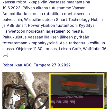
kanssa robotiikkapäivän Vaasassa maanantaina
19.6.2023. Päivän aikana tutustumme Vaasan
Ammattikorkeakoulun robotiikan opetukseen ja
palveluihin, Wärtsilän uuteen Smart Technology Hubiin
ja ABB Smart Power yksikön tuotantoon. Kyyditys
illanviettoon hoidetaan järjestäjien toimesta.
Paluukuljetus Vaasaan illallisen jälkeen pyritään
toteuttamaan kimppakyyteinä. Asia tarkentuu kesäkuun
alussa. Ohjelma: 11:30 Lounas, Leison Café, Wolffintie 36
[…]
Robotiikan ABC, Tampere 27.9.2022