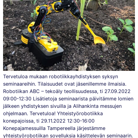
Tervetuloa mukaan robotiikkayhdistyksen syksyn
seminaareihin. Tilaisuudet ovat jäsenillemme ilmaisia.
Robotiikan ABC – tekoäly teollisuudessa, ti 27.09.2022
09:00-12:30 Lisätietoja seminaarista päivitämme lomien
jälkeen yhdistyksen sivuilla ja Alihankinta messujen
ohjelmaan. Tervetuloa! Yhteistyörobotiikka
konepajoissa, ti 29.11.2022 12:30-16:00
Konepajamessuilla Tampereella järjestämme
yhteistyörobotiikan sovelluksia käsittelevän seminaarin.