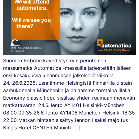
Suomen Robotiikkayhdistys ry:n perinteinen
messumatka Automatica -messuille järjestetään jälleen
ensi kesäkuussa juhannuksen jälkeisellä viikolla
24.-26.6.2025. Lennämme Helsingistä Finnairilla tiistain
aamukoneella Müncheniin ja palaamme torstaina illalla.
Economy classic lippu sisältää yhden ruumaan menevän
matkatavaran. 24.6. lento AY1401 Helsinki-München
08:00 09:35 26.6. lento AY1406 München-Helsinki 18:35
22:00 Matkan hintaan sisältyy lennon lisäksi majoitus
King’s Hotel CENTER Munich […]