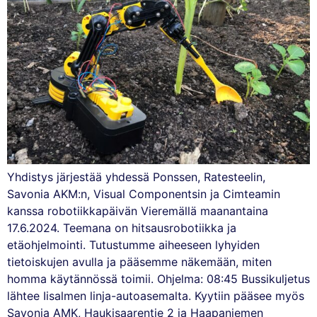
Yhdistys järjestää yhdessä Ponssen, Ratesteelin,
Savonia AKM:n, Visual Componentsin ja Cimteamin
kanssa robotiikkapäivän Vieremällä maanantaina
17.6.2024. Teemana on hitsausrobotiikka ja
etäohjelmointi. Tutustumme aiheeseen lyhyiden
tietoiskujen avulla ja pääsemme näkemään, miten
homma käytännössä toimii. Ohjelma: 08:45 Bussikuljetus
lähtee Iisalmen linja-autoasemalta. Kyytiin pääsee myös
Savonia AMK, Haukisaarentie 2 ja Haapaniemen