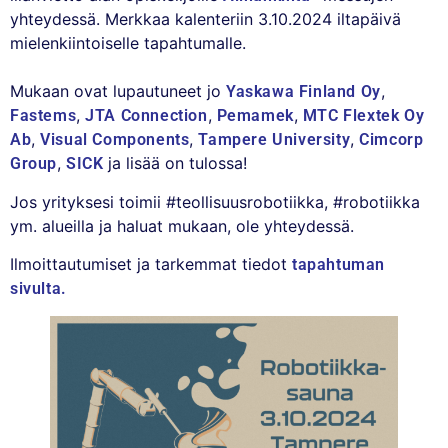
yhteydessä. Merkkaa kalenteriin 3.10.2024 iltapäivä
mielenkiintoiselle tapahtumalle.
Mukaan ovat lupautuneet jo
,
Yaskawa Finland Oy
,
,
,
Fastems
JTA Connection
Pemamek
MTC Flextek Oy
,
,
,
Ab
Visual Components
Tampere University
Cimcorp
,
ja lisää on tulossa!
Group
SICK
Jos yrityksesi toimii #teollisuusrobotiikka, #robotiikka
ym. alueilla ja haluat mukaan, ole yhteydessä.
Ilmoittautumiset ja tarkemmat tiedot
tapahtuman
sivulta.