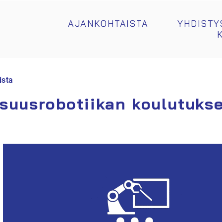
AJANKOHTAISTA
YHDISTY
ista
isuusrobotiikan koulutuks