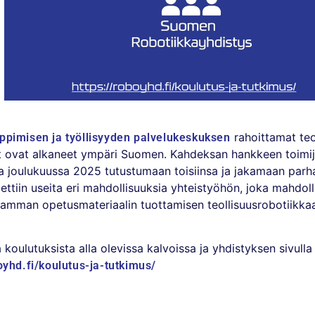
rahoittamat teo
ppimisen ja työllisyyden palvelukeskuksen
t ovat alkaneet ympäri Suomen. Kahdeksan hankkeen toimij
 joulukuussa 2025 tutustumaan toisiinsa ja jakamaan parha
ettiin useita eri mahdollisuuksia yhteistyöhön, joka mahdol
aamman opetusmateriaalin tuottamisen teollisuusrobotiikkaa
a koulutuksista alla olevissa kalvoissa ja yhdistyksen sivulla
oyhd.fi/koulutus-ja-tutkimus/