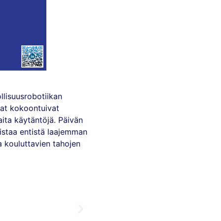
llisuusrobotiikan
at kokoontuivat
ita käytäntöjä. Päivän
listaa entistä laajemman
 kouluttavien tahojen