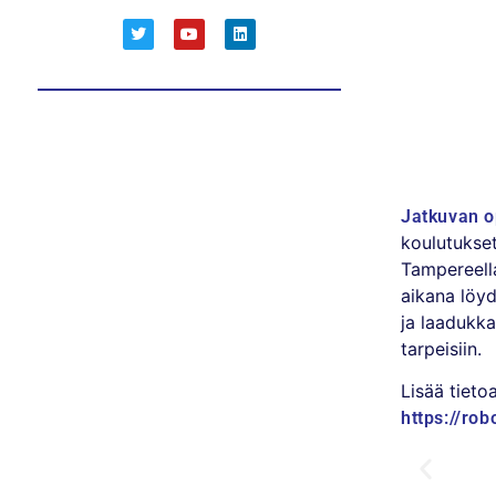
Jatkuvan o
koulutukse
Tampereella
aikana löyd
ja laadukk
tarpeisiin.
Lisää tieto
https://rob