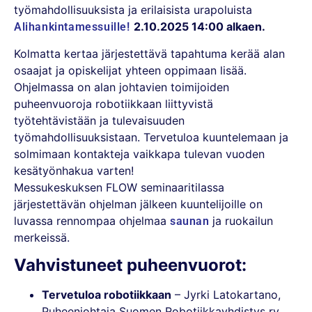
työmahdollisuuksista ja erilaisista urapoluista
2.10.2025 14:00 alkaen.
Alihankintamessuille!
Kolmatta kertaa järjestettävä tapahtuma kerää alan
osaajat ja opiskelijat yhteen oppimaan lisää.
Ohjelmassa on alan johtavien toimijoiden
puheenvuoroja robotiikkaan liittyvistä
työtehtävistään ja tulevaisuuden
työmahdollisuuksistaan. Tervetuloa kuuntelemaan ja
solmimaan kontakteja vaikkapa tulevan vuoden
kesätyönhakua varten!
Messukeskuksen FLOW seminaaritilassa
järjestettävän ohjelman jälkeen kuuntelijoille on
luvassa rennompaa ohjelmaa
ja ruokailun
saunan
merkeissä.
Vahvistuneet puheenvuorot:
Tervetuloa robotiikkaan
– Jyrki Latokartano,
Puheenjohtaja Suomen Robotiikkayhdistys ry