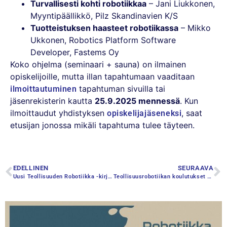
Turvallisesti kohti robotiikkaa
– Jani Liukkonen,
Myyntipäällikkö, Pilz Skandinavien K/S
Tuotteistuksen haasteet robotiikassa
– Mikko
Ukkonen, Robotics Platform Software
Developer, Fastems Oy
Koko ohjelma (seminaari + sauna) on ilmainen
opiskelijoille, mutta illan tapahtumaan vaaditaan
tapahtuman sivuilla tai
ilmoittautuminen
jäsenrekisterin kautta
25.9.2025 mennessä
. Kun
ilmoittaudut yhdistyksen
, saat
opiskelijajäseneksi
etusijan jonossa mikäli tapahtuma tulee täyteen.
EDELLINEN
SEURAAVA
Uusi Teollisuuden Robotiikka -kirjaan perustuva luentokalvosarja nyt saatavilla
Teollisuusrobotiikan koulutukset alkaneet