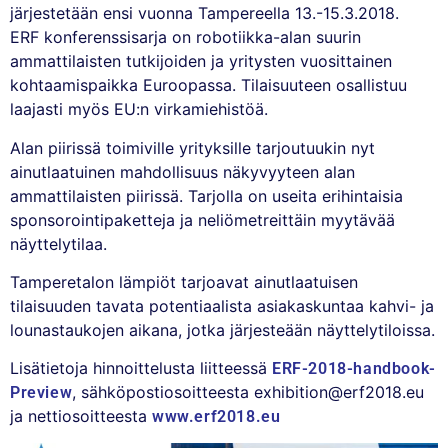
järjestetään ensi vuonna Tampereella 13.-15.3.2018.
ERF konferenssisarja on robotiikka-alan suurin
ammattilaisten tutkijoiden ja yritysten vuosittainen
kohtaamispaikka Euroopassa. Tilaisuuteen osallistuu
laajasti myös EU:n virkamiehistöä.
Alan piirissä toimiville yrityksille tarjoutuukin nyt
ainutlaatuinen mahdollisuus näkyvyyteen alan
ammattilaisten piirissä. Tarjolla on useita erihintaisia
sponsorointipaketteja ja neliömetreittäin myytävää
näyttelytilaa.
Tamperetalon lämpiöt tarjoavat ainutlaatuisen
tilaisuuden tavata potentiaalista asiakaskuntaa kahvi- ja
lounastaukojen aikana, jotka järjesteään näyttelytiloissa.
Lisätietoja hinnoittelusta liitteessä
ERF-2018-handbook-
, sähköpostiosoitteesta exhibition@erf2018.eu
Preview
ja nettiosoitteesta
www.erf2018.eu