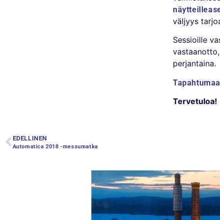
näytteilleas
väljyys tarjo
Sessioille v
vastaanotto,
perjantaina.
Tapahtumaan
Tervetuloa!
EDELLINEN
Automatica 2018 -messumatka