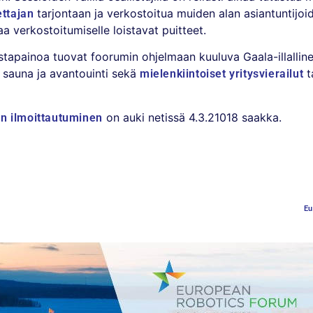
tarjontaan ja verkostoitua muiden alan asiantuntijo
ettajan
aa verkostoitumiselle loistavat puitteet.
astapainoa tuovat foorumin ohjelmaan kuuluva Gaala-illalli
 sauna ja avantouinti sekä
t
mielenkiintoiset yritysvierailut
on auki netissä 4.3.21018 saakka.
 ilmoittautuminen
Eu