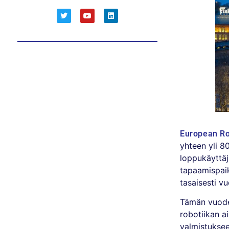
European Ro
yhteen yli 8
loppukäyttäji
tapaamispai
tasaisesti v
Tämän vuoden
robotiikan a
valmistukseen