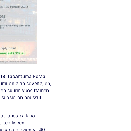
018. tapahtuma kerää
mi on alan soveltajien,
jien suurin vuosittainen
 suosio on noussut
ät lähes kaikkia
a teolliseen
 mukana olevien yli 40