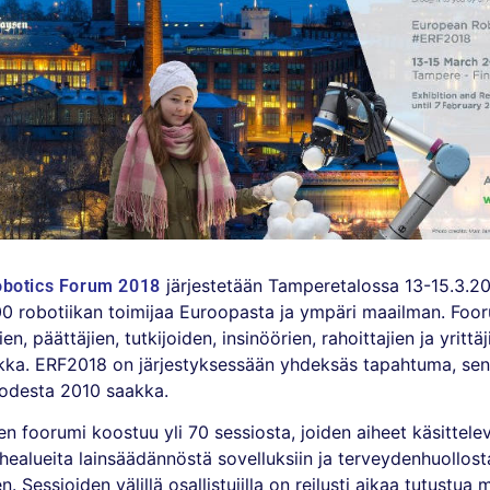
järjestetään Tamperetalossa 13-15.3.2
botics Forum 2018
00 robotiikan toimijaa Euroopasta ja ympäri maailman. Fooru
en, päättäjien, tutkijoiden, insinöörien, rahoittajien ja yrittä
kka. ERF2018 on järjestyksessään yhdeksäs tapahtuma, sen
uodesta 2010 saakka.
 foorumi koostuu yli 70 sessiosta, joiden aiheet käsittelev
ihealueita lainsäädännöstä sovelluksiin ja terveydenhuollost
. Sessioiden välillä osallistujilla on reilusti aikaa tutustua