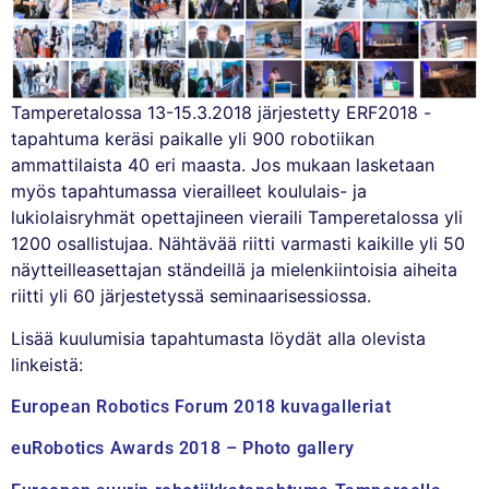
Tamperetalossa 13-15.3.2018 järjestetty ERF2018 -
tapahtuma keräsi paikalle yli 900 robotiikan
ammattilaista 40 eri maasta. Jos mukaan lasketaan
myös tapahtumassa vierailleet koululais- ja
lukiolaisryhmät opettajineen vieraili Tamperetalossa yli
1200 osallistujaa. Nähtävää riitti varmasti kaikille yli 50
näytteilleasettajan ständeillä ja mielenkiintoisia aiheita
riitti yli 60 järjestetyssä seminaarisessiossa.
Lisää kuulumisia tapahtumasta löydät alla olevista
linkeistä:
European Robotics Forum 2018 kuvagalleriat
euRobotics Awards 2018 – Photo gallery