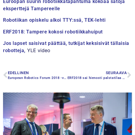
Euroopan suurin ro­bo­tiik­ka­ta­pah­tu­ma kokoaa satoja
eksperttejä Tampereelle
Robotiikan opiskelu alkoi TTY:ssä, TEK-lehti
ERF2018: Tampere kokosi robotiikkahuiput
Jos lapset saisivat päättää, tutkijat keksisivät tällaisia
YLE video
robotteja,
EDELLINEN
SEURAAVA
European Robotics Forum 2018 -vuoden merkittävin robotiikkatapahtuma Suomessa
ERF2018 sai hienosti palstatilaa mediassa