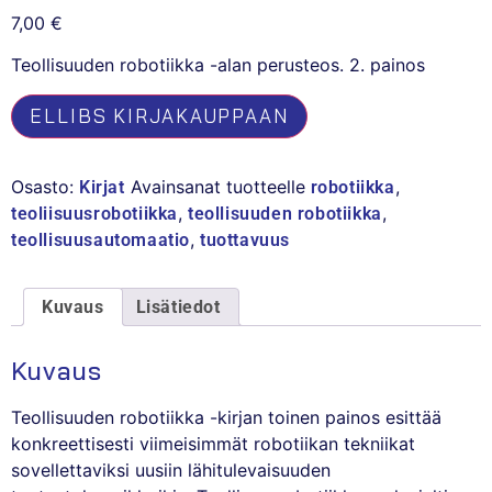
7,00
€
Teollisuuden robotiikka -alan perusteos. 2. painos
ELLIBS KIRJAKAUPPAAN
Osasto:
Avainsanat tuotteelle
,
Kirjat
robotiikka
,
,
teoliisuusrobotiikka
teollisuuden robotiikka
,
teollisuusautomaatio
tuottavuus
Kuvaus
Lisätiedot
Kuvaus
Teollisuuden robotiikka -kirjan toinen painos esittää
konkreettisesti viimeisimmät robotiikan tekniikat
sovellettaviksi uusiin lähitulevaisuuden