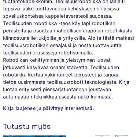
tuotantokapeikkoihin. Teollisuusrobotiikka on laajalti
tepsivä lääke tuottavuuden kehitykseen erilaisissa
sovelluskohteissa kappaletavarateollisuudessa.
Teollisuuden robotiikka -teos käy läpi robotiikan
perusteita ja osoittaa mahdollisen urapolun robotiikasta
kiinnostuneille lukijoille ja yrityksille. Aloita tästä matkasi
teollisuusrobotiikan osaajaksi ja nosta tuottavuutta
teollisuuden prosesseja robotisoimalla.
Robotiikan kehittyminen ja yleistyminen luovat
jatkuvasti kasvavaa osaamistarvetta. Teollisuuden
robotiikka kertaa vakiintuneet perusteet ja tarjoaa
tietoa uusimmasta teollisuusrobottiteknologiasta. Kirja
luotaa erityisesti piensarjatuotannon joustavan
automaation tekniikkaa useasta näkö kulmasta.
Kirja laajenee ja päivittyy internetissä.
Tutustu myös