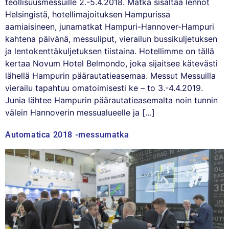
teollisuusmessuille 2.-5.4.2018. Matka sisältää lennot
Helsingistä, hotellimajoituksen Hampurissa
aamiaisineen, junamatkat Hampuri-Hannover-Hampuri
kahtena päivänä, messuliput, vierailun bussikuljetuksen
ja lentokenttäkuljetuksen tiistaina. Hotellimme on tällä
kertaa Novum Hotel Belmondo, joka sijaitsee kätevästi
lähellä Hampurin päärautatieasemaa. Messut Messuilla
vierailu tapahtuu omatoimisesti ke – to 3.-4.4.2019.
Junia lähtee Hampurin päärautatieasemalta noin tunnin
välein Hannoverin messualueelle ja […]
Automatica 2018 -messumatka