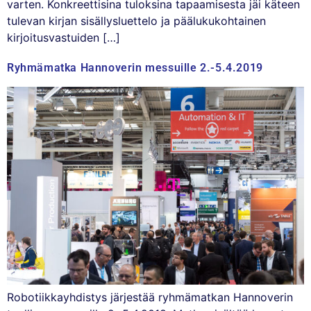
varten. Konkreettisina tuloksina tapaamisesta jäi käteen
tulevan kirjan sisällysluettelo ja päälukukohtainen
kirjoitusvastuiden […]
Ryhmämatka Hannoverin messuille 2.-5.4.2019
Robotiikkayhdistys järjestää ryhmämatkan Hannoverin