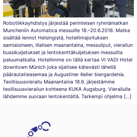
Robotiikkayhdistys järjestää perinteisen ryhmämatkan
Muncheniin Automatica messuille 18.–20.6.2018. Matka
sisältää lennot Helsingistä, hotellimajoituksen
aamiaisineen, illalisen maanantaina, messuliput, vierailun
bussikuljetukset ja lentokenttäkuljetuksen messuilta
paluumatkalla. Hotellimme on tällä kertaa VI VADI Hotel
downtown Münich joka sijaitsee kätevästi lähellä
päärautatieasemaa ja Augustiner Keller biergardenia.
Teollisuusvierailu Maanantaina 18.6. järjestämme
teollisuusvierailun kohteena KUKA Augsburg. Vierailulle
lähdemme suoraan lentokentältä. Tarkempi ohjelma […]