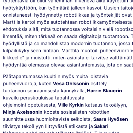
työtehtäviä oli ollut vähemmän, liikenevä aika käytettiin 
hyötykäyttöön, kun työmäärä jälleen kasvoi. Uusien tait
onnistuneesti hyödynnetty robotiikkaa ja työntekijät ova
Marttila kertoi myös autotehtaan robotiikkamyönteisestä t
ehdotuksia siitä, mitä tuotannossa voitaisiin vielä robot
ilmentää, miten tärkeää on saada digitaitoja tuotantoon.
hyödyllistä ja se mahdollistaa modernin tuotannon, jossa 
kilpailukykyiseen hintaan. Marttila muotoili puheenvuorons
liikkeelle” ja muistutti, miten asioista ei tarvitse välttämä
hyödyntää olemassa olevaa asiantuntemusta, jota on saa
Päätapahtumassa kuultiin myös muita loistavia
puheenvuoroja, kuten
Vesa Ohlssonin
esittely
tuotannon seuraamisesta kännykällä,
Harrin Bläuerin
kuvailu peruskouluissa tapahtuvasta
ohjelmointiopetuksesta,
Ville Kyrkin
katsaus tekoälyyn,
Minja Axelssonin
kooste sosiaalisten robottien
suunnittelussa huomioitavista seikoista,
Saara Hyvösen
tiivistys tekoälyyn liittyvästä etiikasta ja
Sakari