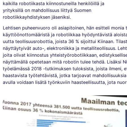
kaikilla robotiikasta kiinnostuneilla henkilöillä ja
yrityksillä on mahdollisuus liittyä Suomen
robotiikkayhdistyksen jäseniksi.
Lehtisen puheenvuoro oli asiapitoinen, hän esitteli monia 
käyttöönottomääristä ja robotiikkaa hyödyntävistä aloist
uutta teollisuusrobottia, joista 36 % sijoittui Kiinaan. Til
näyttäytyivät auto-, elektroniikka ja metalliteollisuus. Le
joita olivat kiinnostus yhteistyörobotiikkaan, edistyksellis
näyttämällä opetetaan mitä robotin tulee tehdä. Lisäksi N
työelämässä 2018 -tutkimuksen tuloksista, joista ilmeni, 
haastavista työtehtävistä, jotka tarjoavat mahdollisuuks
avulla voidaan lisätä työnkuviin haasteellisuutta, jota nuo