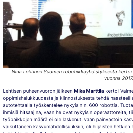
Nina Lehtinen Suomen robotiikkayhdistyksestä kertoi 
vuonna 2017
Lehtisen puheenvuoron jälkeen
Mika Marttila
kertoi Valme
oppimishalukkuudesta ja kiinnostuksesta tehdä haasteell
autotehtaalla työskentelee nykyisin n. 600 robottia. Tuot
ihmisiä hitsaajina, vaan he ovat nykyisin operaattoreita, t
työpaikkojen määrä ei ole laskenut, vaan päinvastoin kasva
vaikuttaneen kasvumahdollisuuksiin, oli hiljaisten hetkie