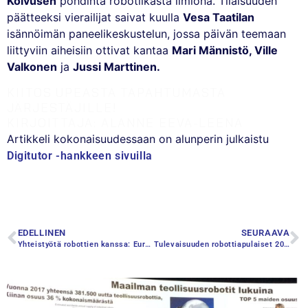
Koivusen
pohdinta robotiikasta ilmiönä. Tilaisuuden
päätteeksi vierailijat saivat kuulla
Vesa Taatilan
isännöimän paneelikeskustelun, jossa päivän teemaan
liittyviin aiheisiin ottivat kantaa
Mari Männistö, Ville
Valkonen
ja
Jussi Marttinen.
KIITOS UPEASTA TAPAHTUMASTA
JÄRJESTÄJILLE!
KIRJOITTAJA: ALANNE EEVA-LEENA
Artikkeli kokonaisuudessaan on alunperin julkaistu
Digitutor -hankkeen sivuilla
EDELLINEN
SEURAAVA
Yhteistyötä robottien kanssa: Euroopan robotiikkaviikko Turussa 21.11.
Tulevaisuuden robottiapulaiset 2018 –kilpailun tulokset