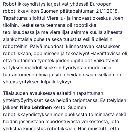
Robotiikkayhdistys järjestivät yhdessä Euroopan
robotiikkaviikon Suomen päätapahtuman 21.11.2018.
Tapahtuma sijoittui Vierailu- ja innovaatiokeskus Joen
tiloihin. Keskeisenä teemana oli robotiikka
teollisuudessa ja me vierailijat saimme kuulla aiheesta
ajankohtaisia puheita sekä tutustua esillä olleisiin
robotteihin. Päivä muodosti kiinnostavan katsauksen
robotiikkaan, oppimiseen ja tekoälyyn! Havaittavissa oli,
että tuotannon työntekijöiden digitaidot vaikuttavat
yrityksen mahdollisuuksiin hyödyntää moderneja
tuotantomenetelmiä ja siten heidän osaamisellaan on
yhteys yrityksen kilpailukykyyn.
Tilaisuuden avauksessa esiteltiin tapahtuman
yhteistyöyritykset sekä heidän tarjontansa. Esittelyiden
jälkeen
Nina Lehtinen
kertoi Suomen
robotiikkayhdistyksen monipuolisesta toiminnasta sekä
heidän jäsenistään muodostuvasta verkostosta, jota
yhdistää kiinnostus robotiikkaan. Hän muistutti, että