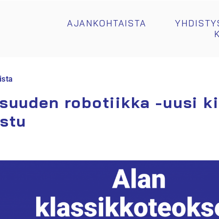
AJANKOHTAISTA
YHDISTY
ista
isuuden robotiikka -uusi ki
istu