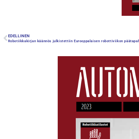
EDELLINEN
Robotiikkakirjan käännös julkistettiin Eurooppalaisen robottiviikon pääta