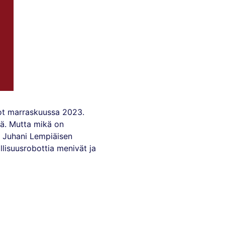
stot marraskuussa 2023.
tä. Mutta mikä on
tä Juhani Lempiäisen
lisuusrobottia menivät ja