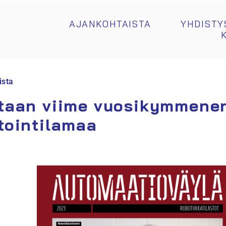
AJANKOHTAISTA
YHDISTY
ista
taan viime vuosikymmene
tointilamaa