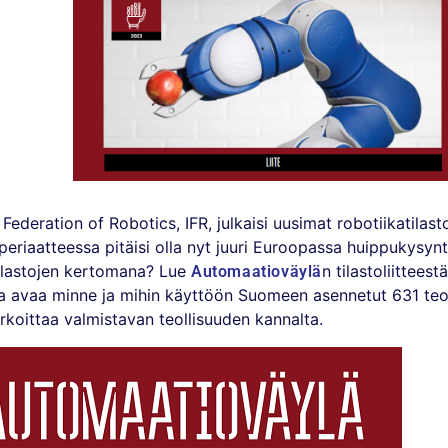
l Federation of Robotics, IFR, julkaisi uusimat robotiikatila
 periaatteessa pitäisi olla nyt juuri Euroopassa huippukysyn
tilastojen kertomana? Lue
n tilastoliittees
Automaatioväylä
oka avaa minne ja mihin käyttöön Suomeen asennetut 631 teol
rkoittaa valmistavan teollisuuden kannalta.