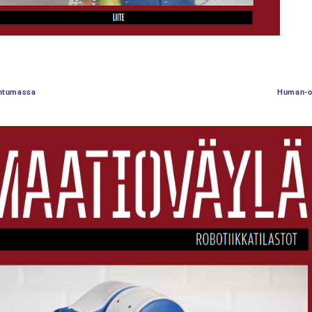
pahtumassa
Human-or