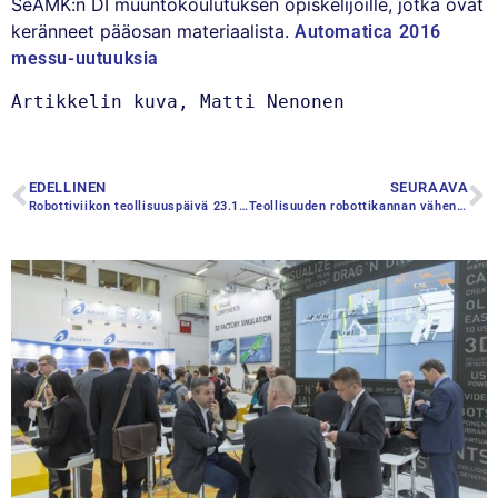
SeAMK:n DI muuntokoulutuksen opiskelijoille, jotka ovat
keränneet pääosan materiaalista.
Automatica 2016
messu-uutuuksia
Artikkelin kuva, Matti Nenonen
EDELLINEN
SEURAAVA
Robottiviikon teollisuuspäivä 23.11.2016
Teollisuuden robottikannan väheneminen on pysähtynyt