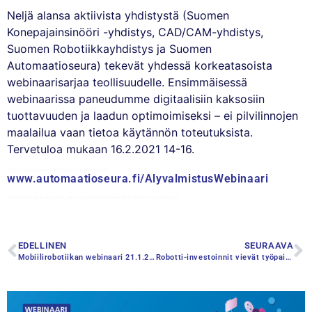
Neljä alansa aktiivista yhdistystä (Suomen
Konepajainsinööri -yhdistys, CAD/CAM-yhdistys,
Suomen Robotiikkayhdistys ja Suomen
Automaatioseura) tekevät yhdessä korkeatasoista
webinaarisarjaa teollisuudelle. Ensimmäisessä
webinaarissa paneudumme digitaalisiin kaksosiin
tuottavuuden ja laadun optimoimiseksi – ei pilvilinnojen
maalailua vaan tietoa käytännön toteutuksista.
Tervetuloa mukaan 16.2.2021 14-16.
Tutustu ohjelmaan ja ilmoittaudu mukaan:
www.automaatioseura.fi/AlyvalmistusWebinaari
Webinaari on maksuton, mutta edellyttää ennakkoilmoittautumisen
EDELLINEN
SEURAAVA
Mobiilirobotiikan webinaari 21.1.2021 16:00-17:00
Robotti-investoinnit vievät työpaikkoja