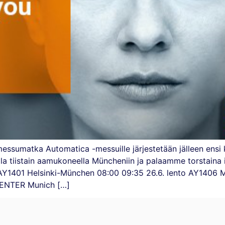
ssumatka Automatica -messuille järjestetään jälleen ensi k
la tiistain aamukoneella Müncheniin ja palaamme torstaina i
AY1401 Helsinki-München 08:00 09:35 26.6. lento AY1406 M
l CENTER Munich […]