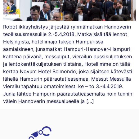
Robotiikkayhdistys järjestää ryhmämatkan Hannoverin
teollisuusmessuille 2.-5.4.2018. Matka sisältää lennot
Helsingistä, hotellimajoituksen Hampurissa
aamiaisineen, junamatkat Hampuri-Hannover-Hampuri
kahtena päivänä, messuliput, vierailun bussikuljetuksen
ja lentokenttäkuljetuksen tiistaina. Hotellimme on tällä
kertaa Novum Hotel Belmondo, joka sijaitsee kätevästi
lähellä Hampurin päärautatieasemaa. Messut Messuilla
vierailu tapahtuu omatoimisesti ke – to 3.-4.4.2019.
Junia lähtee Hampurin päärautatieasemalta noin tunnin
välein Hannoverin messualueelle ja […]