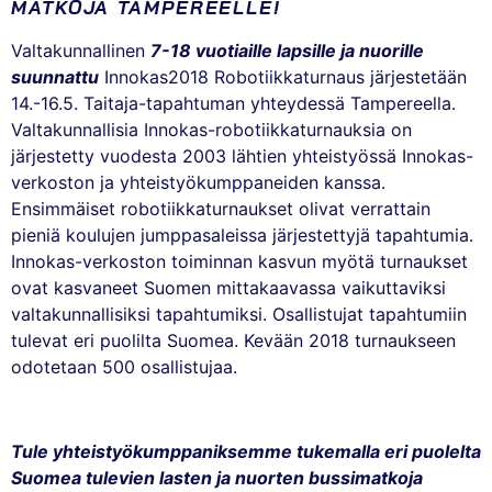
MATKOJA TAMPEREELLE!
Valtakunnallinen
7-18 vuotiaille lapsille ja nuorille
suunnattu
Innokas2018 Robotiikkaturnaus järjestetään
14.-16.5. Taitaja-tapahtuman yhteydessä Tampereella.
Valtakunnallisia Innokas-robotiikkaturnauksia on
järjestetty vuodesta 2003 lähtien yhteistyössä Innokas-
verkoston ja yhteistyökumppaneiden kanssa.
Ensimmäiset robotiikkaturnaukset olivat verrattain
pieniä koulujen jumppasaleissa järjestettyjä tapahtumia.
Innokas-verkoston toiminnan kasvun myötä turnaukset
ovat kasvaneet Suomen mittakaavassa vaikuttaviksi
valtakunnallisiksi tapahtumiksi. Osallistujat tapahtumiin
tulevat eri puolilta Suomea. Kevään 2018 turnaukseen
odotetaan 500 osallistujaa.
Tule yhteistyökumppaniksemme tukemalla eri puolelta
Suomea tulevien lasten ja nuorten bussimatkoja