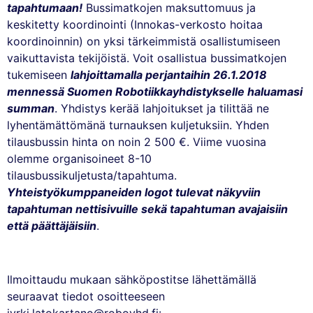
tapahtumaan!
Bussimatkojen maksuttomuus ja
keskitetty koordinointi (Innokas-verkosto hoitaa
koordinoinnin) on yksi tärkeimmistä osallistumiseen
vaikuttavista tekijöistä. Voit osallistua bussimatkojen
tukemiseen
lahjoittamalla perjantaihin 26.1.2018
mennessä Suomen Robotiikkayhdistykselle haluamasi
summan
. Yhdistys kerää lahjoitukset ja tilittää ne
lyhentämättömänä turnauksen kuljetuksiin. Yhden
tilausbussin hinta on noin 2 500 €. Viime vuosina
olemme organisoineet 8-10
tilausbussikuljetusta/tapahtuma.
Yhteistyökumppaneiden logot tulevat näkyviin
tapahtuman nettisivuille sekä tapahtuman avajaisiin
että päättäjäisiin
.
Ilmoittaudu mukaan sähköpostitse lähettämällä
seuraavat tiedot osoitteeseen
jyrki.latokartano@roboyhd.fi: