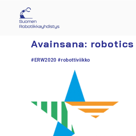
Avainsana:
robotics
#ERW2020 #robottiviikko